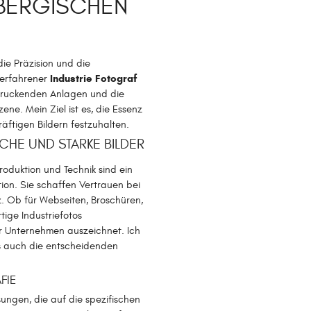
BERGISCHEN
die Präzision und die
Industrie Fotograf
s erfahrener
ndruckenden Anlagen und die
ene. Mein Ziel ist es, die Essenz
räftigen Bildern festzuhalten.
CHE UND STARKE BILDER
roduktion und Technik sind ein
on. Sie schaffen Vertrauen bei
. Ob für Webseiten, Broschüren,
ige Industriefotos
Ihr Unternehmen auszeichnet. Ich
s auch die entscheidenden
FIE
ngen, die auf die spezifischen